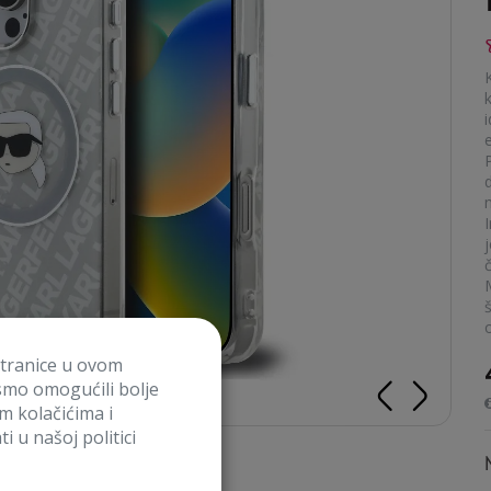
i
e
M
š
stranice u ovom
smo omogućili bolje
im kolačićima i
i u našoj politici