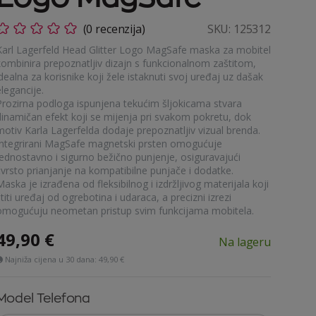
(0 recenzija)
SKU:
125312
Karl Lagerfeld Head Glitter Logo MagSafe maska za mobitel
kombinira prepoznatljiv dizajn s funkcionalnom zaštitom,
dealna za korisnike koji žele istaknuti svoj uređaj uz dašak
legancije.
Prozirna podloga ispunjena tekućim šljokicama stvara
dinamičan efekt koji se mijenja pri svakom pokretu, dok
motiv Karla Lagerfelda dodaje prepoznatljiv vizual brenda.
Integrirani MagSafe magnetski prsten omogućuje
jednostavno i sigurno bežično punjenje, osiguravajući
čvrsto prianjanje na kompatibilne punjače i dodatke.
aska je izrađena od fleksibilnog i izdržljivog materijala koji
titi uređaj od ogrebotina i udaraca, a precizni izrezi
omogućuju neometan pristup svim funkcijama mobitela.
49,90
€
Na lageru
Najniža cijena u 30 dana:
49,90 €
Model Telefona