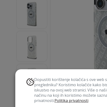
Dopustiti korištenje kolačića s ove web 
pregledniku? Koristimo kolačiće kako bi
iskustvo na ovoj web stranici. Više o naš
načinu na koji ih koristimo možete saznat
privatnosti.
Politika privatnosti