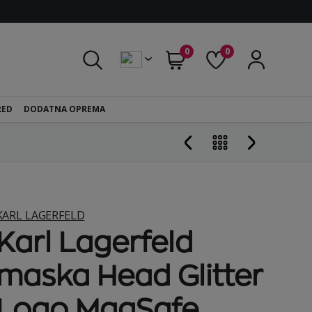
0
0
RED
DODATNA OPREMA
KARL LAGERFELD
Karl Lagerfeld
maska Head Glitter
Logo MagSafe