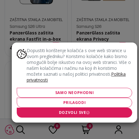
ZAŠTITNA STAKLA ZA MOBITEL
ZAŠTITNA STAKLA ZA MOBITEL
Samsung S26 Ultra
Samsung S26
PanzerGlass zaštita
PanzerGlass zaštita
ekrana Fastfit in-a-box
ekrana Privacy
46,90
€
49,90
€
Dopustiti korištenje kolačića s ove web stranice u
ovom pregledniku? Koristimo kolačiće kako bismo
omogućili bolje iskustvo na ovoj web stranici. Više o
našim kolačićima i načinu na koji ih koristimo
možete saznati u našoj politici privatnosti.
Politika
privatnosti
SAMO NEOPHODNI
PRILAGODI
DOZVOLI SVE
0
0
ZAŠTITNA STAKLA ZA MOBITEL
ZAŠTITNA STAKLA ZA MOBITEL
Samsung S26+
Samsung S26 Ultra