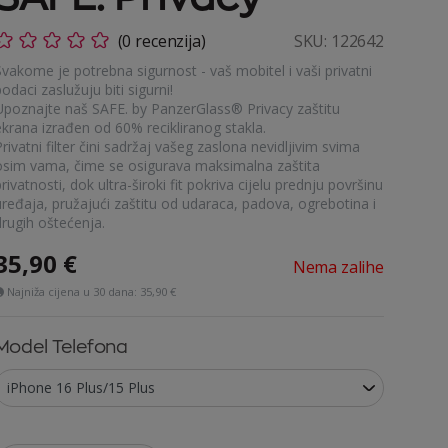
(0 recenzija)
SKU:
122642
Svakome je potrebna sigurnost - vaš mobitel i vaši privatni
odaci zaslužuju biti sigurni!
Upoznajte naš SAFE. by PanzerGlass® Privacy zaštitu
ekrana izrađen od 60% recikliranog stakla.
rivatni filter čini sadržaj vašeg zaslona nevidljivim svima
osim vama, čime se osigurava maksimalna zaštita
rivatnosti, dok ultra-široki fit pokriva cijelu prednju površinu
uređaja, pružajući zaštitu od udaraca, padova, ogrebotina i
drugih oštećenja.
35,90
€
Nema zalihe
Najniža cijena u 30 dana:
35,90 €
Model Telefona