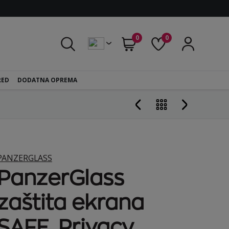
0
0
RED
DODATNA OPREMA
PANZERGLASS
PanzerGlass
zaštita ekrana
SAFE. Privacy