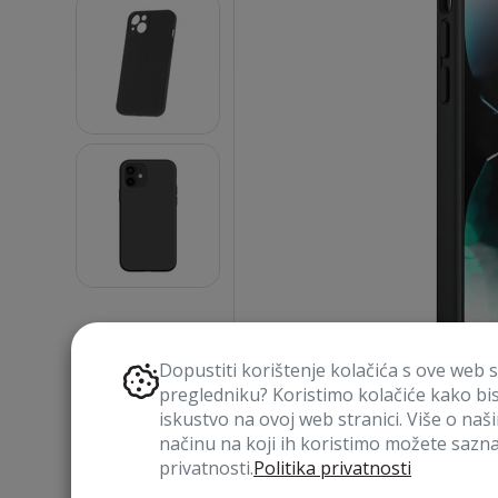
Dopustiti korištenje kolačića s ove web 
pregledniku? Koristimo kolačiće kako bi
iskustvo na ovoj web stranici. Više o naš
načinu na koji ih koristimo možete saznat
privatnosti.
Politika privatnosti