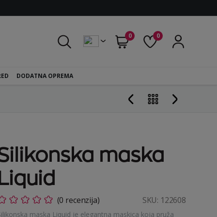
0
0
RED
DODATNA OPREMA
Silikonska maska
Liquid
(0 recenzija)
SKU:
122608
Silikonska maska Liquid je elegantna maskica koja pruža