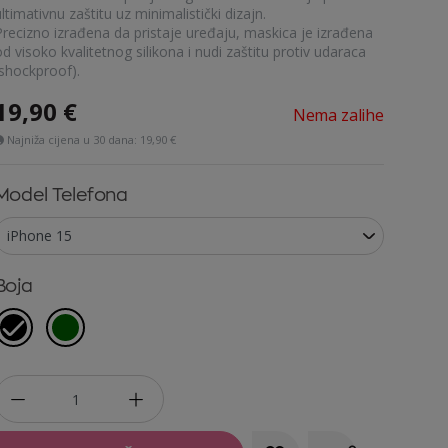
ltimativnu zaštitu uz minimalistički dizajn.
Precizno izrađena da pristaje uređaju, maskica je izrađena
d visoko kvalitetnog silikona i nudi zaštitu protiv udaraca
(shockproof).
19,90
€
Nema zalihe
Najniža cijena u 30 dana:
19,90 €
Model Telefona
Boja