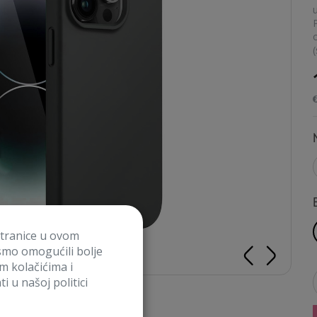
u
o
stranice u ovom
smo omogućili bolje
im kolačićima i
i u našoj politici