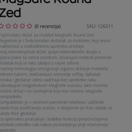
Zed
(0 recenzija)
SKU:
126311
PopSockets držač za mobitel MagSafe Round Zed
elegantan je i funkcionalan dodatak za mobitele, koji unosi
praktičnost u svakodnevnu upotrebu uređaja.
Ovaj višenamjenski držač spaja minimalistički dizajn u
ijansi plave sa zebra uzorkom, stvarajući estetski privlačan
odatak koji se lako uklapa u razne stilove.
PopGrip tehnologija omogućuje sigurno držanje mobitela
jednom rukom, olakšavajući snimanje selfija, tipkanje
poruka i gledanje video sadržaja bez upotrebe ruku.
Zahvaljujući magnetskom MagSafe sustavu, lako možete
oristiti držač i na uređajima koji nisu izravno MagSafe
ompatibilni.
Kompatibilan je s većinom pametnih telefona i zaštitnih
aski koje podržavaju sustav, a dizajniran je i kao stalak za
hands-free gledanje.
Za optimalno prianjanje i stabilnu funkciju preporučujemo
ričekati nekoliko sati nakon postavljanja prije intenzivnije
upotrebe.