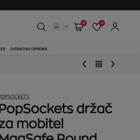
0
0
RED
DODATNA OPREMA
POPSOCKETS
PopSockets držač
za mobitel
MagSafe Round