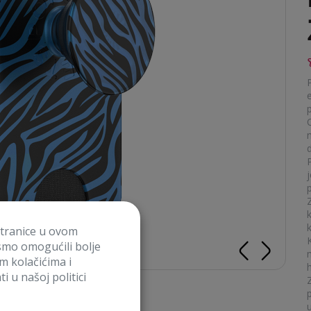
n
d
k
k
stranice u ovom
smo omogućili bolje
m
im kolačićima i
i u našoj politici
p