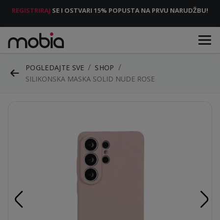
REGISTRIRAJ
SE I OSTVARI 15% POPUSTA NA PRVU NARUDŽBU!
POGLEDAJTE SVE
SHOP
SILIKONSKA MASKA SOLID NUDE ROSE