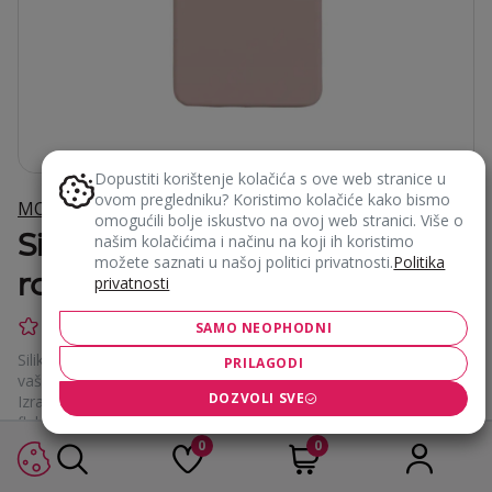
Dopustiti korištenje kolačića s ove web stranice u
ovom pregledniku? Koristimo kolačiće kako bismo
MOBIA
omogućili bolje iskustvo na ovoj web stranici. Više o
Silikonska maska Solid nude
našim kolačićima i načinu na koji ih koristimo
možete saznati u našoj politici privatnosti.
Politika
rose
privatnosti
(0 recenzija)
SKU:
127794
SAMO NEOPHODNI
Silikonska maska Solid pruža elegantnu i pouzdanu zaštitu za
PRILAGODI
vaš mobitel.
DOZVOLI SVE
Izrađena od visokokvalitetnog silikona, maska se odlikuje
fleksibilnošću i izdržljivošću, osiguravajući dugotrajnu upotrebu i
otpornost na svakodnevne udarce i ogrebotine.
0
0
Unutrašnjost maske obložena je mekanim mikrovlaknima koja
dodatno štite stražnju stranu uređaja od ogrebotina.