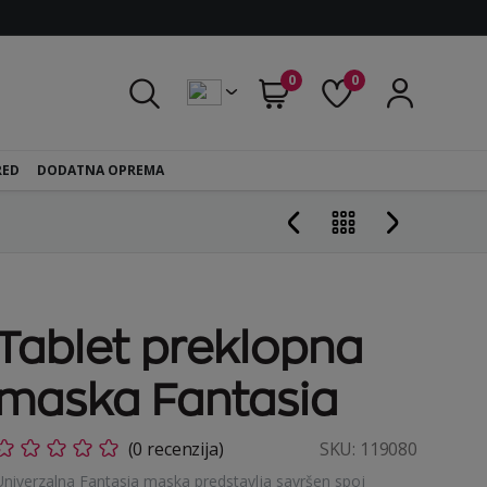
0
0
RED
DODATNA OPREMA
Tablet preklopna
maska Fantasia
(0 recenzija)
SKU:
119080
Univerzalna Fantasia maska predstavlja savršen spoj