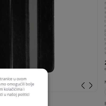
f
I
t
t
s
stranice u ovom
smo omogućili bolje
im kolačićima i
i u našoj politici