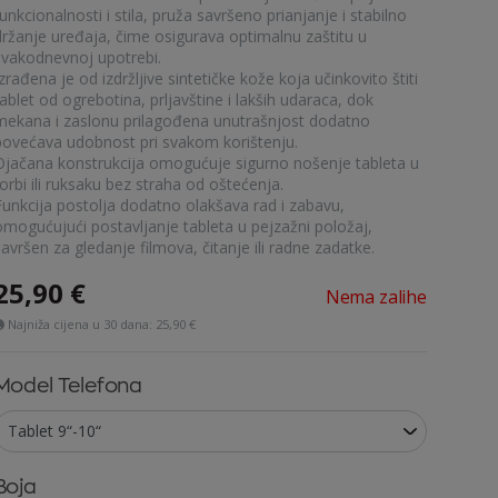
unkcionalnosti i stila, pruža savršeno prianjanje i stabilno
držanje uređaja, čime osigurava optimalnu zaštitu u
svakodnevnoj upotrebi.
zrađena je od izdržljive sintetičke kože koja učinkovito štiti
ablet od ogrebotina, prljavštine i lakših udaraca, dok
mekana i zaslonu prilagođena unutrašnjost dodatno
povećava udobnost pri svakom korištenju.
Ojačana konstrukcija omogućuje sigurno nošenje tableta u
orbi ili ruksaku bez straha od oštećenja.
Funkcija postolja dodatno olakšava rad i zabavu,
omogućujući postavljanje tableta u pejzažni položaj,
avršen za gledanje filmova, čitanje ili radne zadatke.
25,90
€
Nema zalihe
Najniža cijena u 30 dana:
25,90 €
Model Telefona
Boja