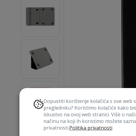
Dopustiti korištenje kolačića s ove web 
pregledniku? Koristimo kolačiće kako bi
iskustvo na ovoj web stranici. Više o naš
načinu na koji ih koristimo možete saznat
privatnosti.
Politika privatnosti