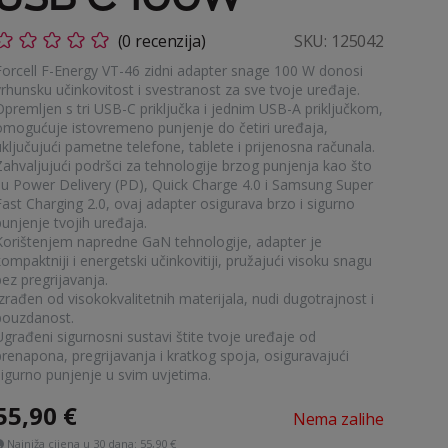
(0 recenzija)
SKU:
125042
Forcell F-Energy VT-46 zidni adapter snage 100 W donosi
vrhunsku učinkovitost i svestranost za sve tvoje uređaje.
Opremljen s tri USB-C priključka i jednim USB-A priključkom,
omogućuje istovremeno punjenje do četiri uređaja,
uključujući pametne telefone, tablete i prijenosna računala.
Zahvaljujući podršci za tehnologije brzog punjenja kao što
su Power Delivery (PD), Quick Charge 4.0 i Samsung Super
Fast Charging 2.0, ovaj adapter osigurava brzo i sigurno
punjenje tvojih uređaja.
Korištenjem napredne GaN tehnologije, adapter je
ompaktniji i energetski učinkovitiji, pružajući visoku snagu
ez pregrijavanja.
zrađen od visokokvalitetnih materijala, nudi dugotrajnost i
pouzdanost.
Ugrađeni sigurnosni sustavi štite tvoje uređaje od
prenapona, pregrijavanja i kratkog spoja, osiguravajući
sigurno punjenje u svim uvjetima.
55,90
€
Nema zalihe
Najniža cijena u 30 dana:
55,90 €