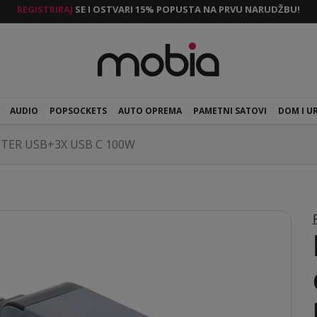
REGISTRIRAJ
SE I OSTVARI 15% POPUSTA NA PRVU NARUDŽBU!
AUDIO
POPSOCKETS
AUTO OPREMA
PAMETNI SATOVI
DOM I U
PTER USB+3X USB C 100W