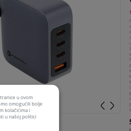
k
b
I
stranice u ovom
smo omogućili bolje
im kolačićima i
i u našoj politici