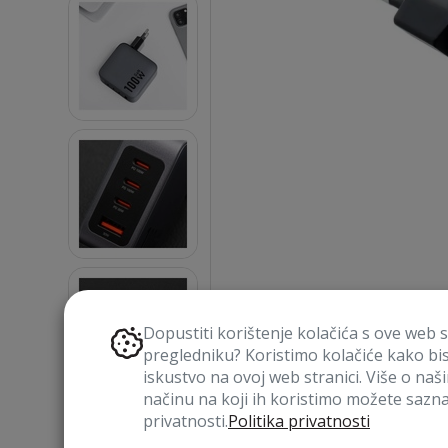
Dopustiti korištenje kolačića s ove web 
pregledniku? Koristimo kolačiće kako bi
iskustvo na ovoj web stranici. Više o naš
načinu na koji ih koristimo možete saznat
privatnosti.
Politika privatnosti