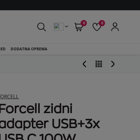
0
0
RED
DODATNA OPREMA
FORCELL
Forcell zidni
adapter USB+3x
USB C 100W